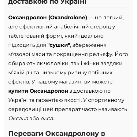
доставкою по Україні
Оксандролон (Oxandrolone)
— це легкий,
але ефективний анаболічний стероїд у
таблетованій формі, який ідеально
підходить для
"сушки"
, збереження
м'язової маси та покращення рельєфу. Його
обирають як чоловіки, так і жінки завдяки
м’якій дії та низькому ризику побічних
ефектів. У нашому магазині ви можете
купити Оксандролон
з доставкою по
Україні та гарантією якості. У спортивному
середовищі цей препарат часто називають
Оксана
або
окса
.
Переваги Оксандролону в