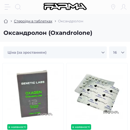
Стероїди в таблетках
Оксандролон
Оксандролон (Oxandrolone)
в наявності
в наявності