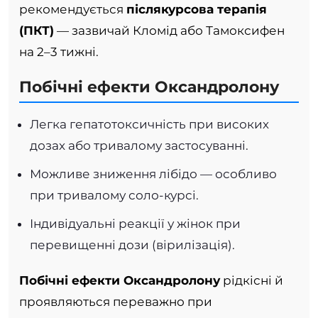
рекомендується
післякурсовa терапія
(ПКТ)
— зазвичай Кломід або Тамоксифен
на 2–3 тижні.
Побічні ефекти Оксандролону
Легка гепатотоксичність при високих
дозах або тривалому застосуванні.
Можливе зниження лібідо — особливо
при тривалому соло-курсі.
Індивідуальні реакції у жінок при
перевищенні дози (вірилізація).
Побічні ефекти Оксандролону
рідкісні й
проявляються переважно при