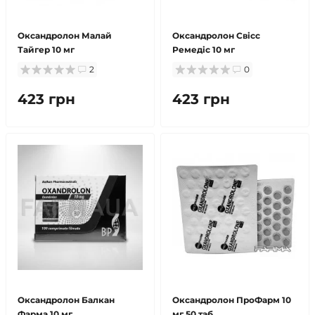
Оксандролон Малай
Оксандролон Свісс
Тайгер 10 мг
Ремедіс 10 мг
2
0
423 грн
423 грн
Оксандролон Балкан
Оксандролон ПроФарм 10
Фарма 10 мг
мг 50 таб