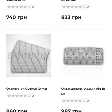
0
0
740 грн
823 грн
Oxandrolon Cygnus 10 mg
Оксандролон Адам лабс 10
мг
0
0
860 грн
987 грн