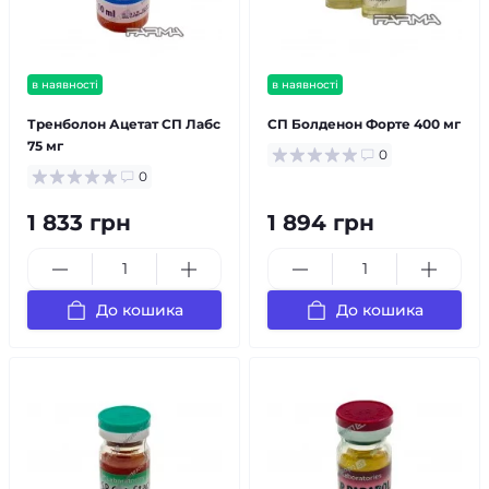
в наявності
в наявності
Тренболон Ацетат СП Лабс
СП Болденон Форте 400 мг
75 мг
0
0
1 833 грн
1 894 грн
До кошика
До кошика