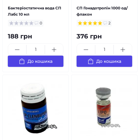
Бактеріостатична вода СП
СП Гонадотропін 1000 од/
Лабс 10 мл
флакон
0
2
188 грн
376 грн
До кошика
До кошика