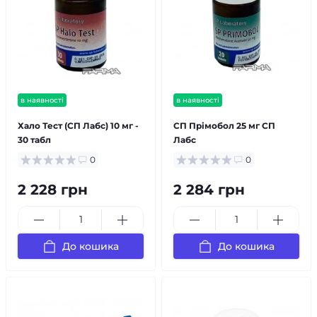
в наявності
в наявності
Хало Тест (СП Лабс) 10 мг -
СП Прімобол 25 мг СП
30 табл
Лабс
0
0
2 228 грн
2 284 грн
До кошика
До кошика