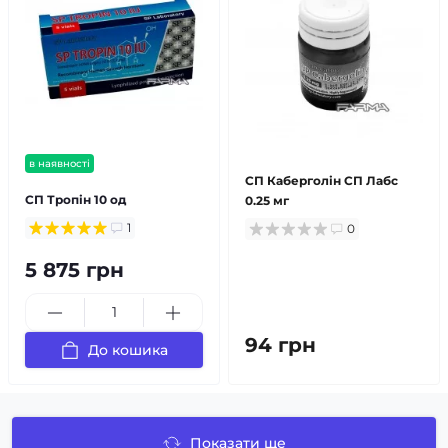
в наявності
СП Каберголін СП Лабс
СП Тропін 10 од
0.25 мг
1
0
5 875 грн
94 грн
До кошика
Показати ще