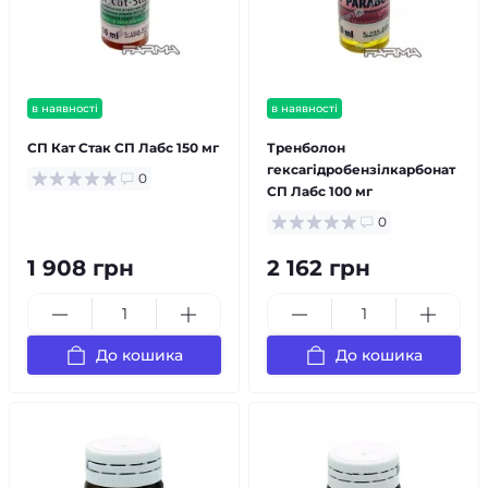
в наявності
в наявності
СП Кат Стак СП Лабс 150 мг
Тренболон
гексагідробензілкарбонат
0
СП Лабс 100 мг
0
1 908 грн
2 162 грн
До кошика
До кошика