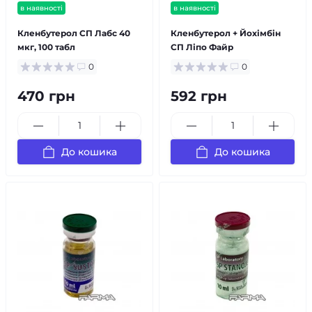
в наявності
в наявності
Кленбутерол СП Лабс 40
Кленбутерол + Йохімбін
мкг, 100 табл
СП Ліпо Файр
0
0
470 грн
592 грн
До кошика
До кошика