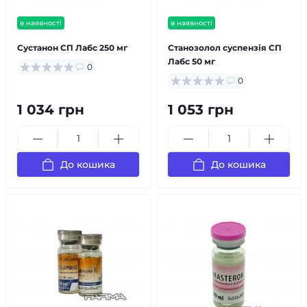
в наявності
в наявності
Сустанон СП Лабс 250 мг
Станозолол суспензія СП
Лабс 50 мг
0
0
1 034 грн
1 053 грн
До кошика
До кошика