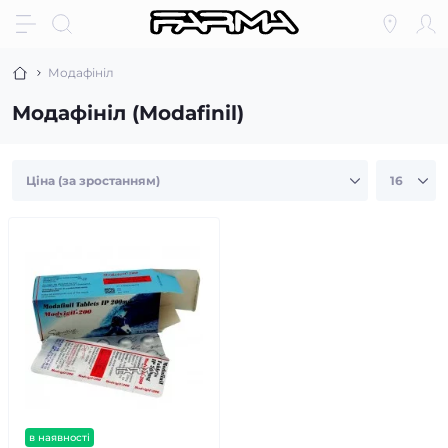
Модафініл
Модафініл (Modafinil)
в наявності