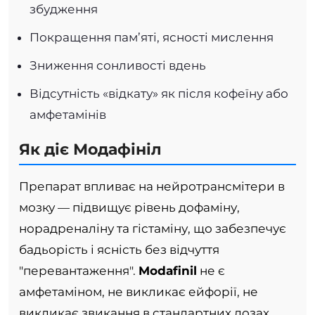
збудження
Покращення пам’яті, ясності мислення
Зниження сонливості вдень
Відсутність «відкату» як після кофеїну або
амфетамінів
Як діє Модафініл
Препарат впливає на нейротрансмітери в
мозку — підвищує рівень дофаміну,
норадреналіну та гістаміну, що забезпечує
бадьорість і ясність без відчуття
"перевантаження".
Modafinil
не є
амфетаміном, не викликає ейфорії, не
викликає звикання в стандартних дозах.