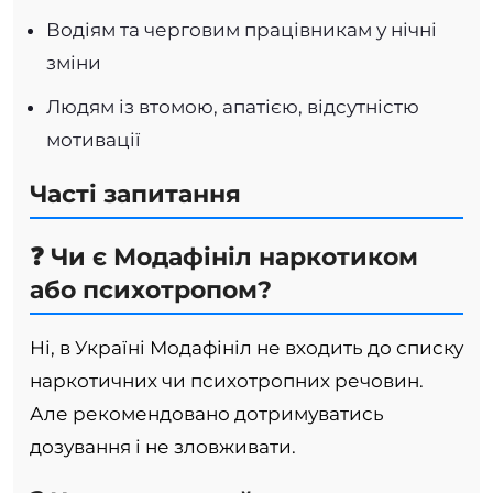
Водіям та черговим працівникам у нічні
зміни
Людям із втомою, апатією, відсутністю
мотивації
Часті запитання
❓ Чи є Модафініл наркотиком
або психотропом?
Ні, в Україні Модафініл не входить до списку
наркотичних чи психотропних речовин.
Але рекомендовано дотримуватись
дозування і не зловживати.