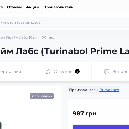
ка
Отзывы
Акции
Производители
ол Прайм Лабс 10 мг - 100 табл
м Лабс (Turinabol Prime La
теристики
Отзывов
Вопрос
1
Производитель:
Prime Labs
нет в наличии
987 грн