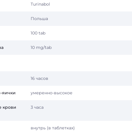
Turinabol
Польша
100 tab
ва
10 mg/tab
16 часов
з-яички
умеренно-высокое
е крови
3 часа
внутрь (в таблетках)