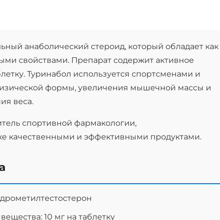
альный анаболический стероид, который обладает как
ными свойствами. Препарат содержит активное
аблетку. Туринабол используется спортсменами и
изической формы, увеличения мышечной массы и
ия веса.
итель спортивной фармакологии,
ке качественными и эффективными продуктами.
а
идрометилтестостерон
ещества: 10 мг на таблетку