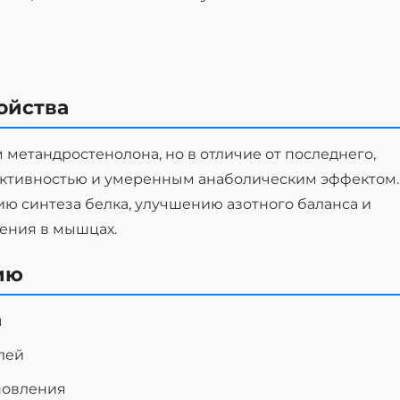
ойства
метандростенолона, но в отличие от последнего,
активностью и умеренным анаболическим эффектом.
ю синтеза белка, улучшению азотного баланса и
ения в мышцах.
ию
ы
лей
новления