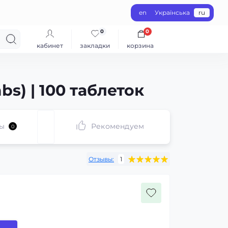
en
Українська
ru
0
0
кабинет
закладки
корзина
bs) | 100 таблеток
ы
Рекомендуем
0
Отзывы:
1