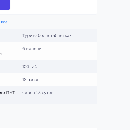
и
 все)
Туринабол в таблетках
6 недель
а
100 таб
16 часов
ло ПКТ
через 1.5 суток