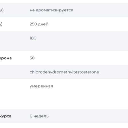
ы)
не ароматизируется
ь)
250 дней
180
ерона
50
chlorodehydromethyltestosterone
умеренная
курса
6 недель