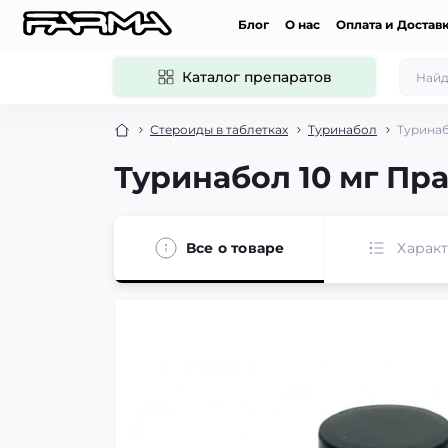
Блог
О нас
Оплата и Достав
Каталог препаратов
Стероиды в таблетках
Туринабол
Туринаб
Туринабол 10 мг Прай
Все о товаре
Харак