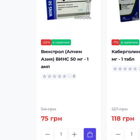
-20%
в наличии
-7%
в наличии
Винстрол (Алчем
Каберголин
Азия) ВИНС 50 мг - 1
мг - 1 табл
амп
0
94 грн
127 грн
75 грн
118 грн