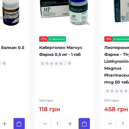
-17%
в наличии
-11%
в наличи
 Балкан 0.5
Каберголин Магнус
Лиотирони
Фарма 0,5 мг - 1 таб
Фарма – Th
Liothyronin
0
0
Magnus
Pharmaceut
mcg 50 таб
141 грн
517 грн
118 грн
458 грн