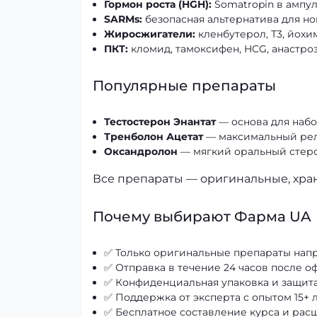
Гормон роста (HGH):
Somatropin в ампул
SARMs:
безопасная альтернатива для н
Жиросжигатели:
кленбутерол, Т3, йох
ПКТ:
кломид, тамоксифен, HCG, анастро
Популярные препараты
Тестостерон Энантат
— основа для наб
Тренболон Ацетат
— максимальный рел
Оксандролон
— мягкий оральный стер
Все препараты — оригинальные, хра
Почему выбирают Фарма UA
✅ Только оригинальные препараты нап
✅ Отправка в течение 24 часов после о
✅ Конфиденциальная упаковка и защит
✅ Поддержка от эксперта с опытом 15+ 
✅ Бесплатное составление курса и рас