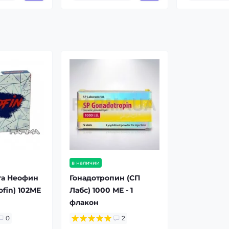
в наличии
та Неофин
Гонадотропин (СП
fin) 102МЕ
Лабс) 1000 МЕ - 1
флакон
0
2