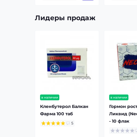
Лидеры продаж
в наличии
в наличии
Кленбутерол Балкан
Гормон рос
Фарма 100 таб
Ликвид (Neo
- 10 флак
5