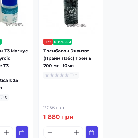
и
-17%
в наличии
н Т3 Магнус
Тренболон Энантат
yroid
(Прайм Лабс) Трен Е
e T3
200 мг - 10мл
0
icals 25
л
0
2 256 грн
1 880 грн