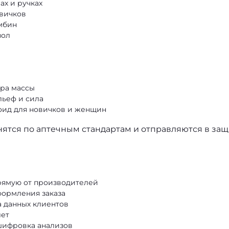
ах и ручках
овичков
имбин
зол
ора массы
ьеф и сила
оид для новичков и женщин
нятся по аптечным стандартам и отправляются в за
рямую от производителей
формления заказа
а данных клиентов
лет
шифровка анализов