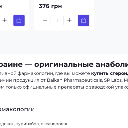
н
376 грн
краине — оригинальные анаболи
тивной фармакологии, где вы можете
купить стеро
чии продукция от Balkan Pharmaceuticals, SP Labs, M
м только официальные препараты с заводской упак
рмакологии
лденон, туринабол, оксандролон