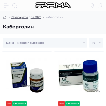
Препараты для ПКТ
Каберголин
Каберголин
-7%
в наличии
-17%
в наличии