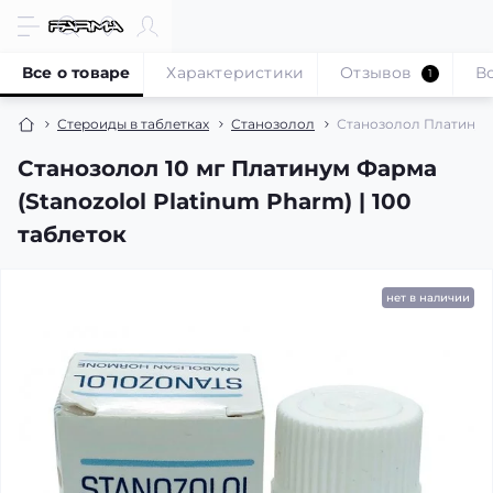
Все о товаре
Характеристики
Отзывов
В
1
Стероиды в таблетках
Станозолол
Станозолол Платинум Ф
Станозолол 10 мг Платинум Фарма
(Stanozolol Platinum Pharm) | 100
таблеток
нет в наличии