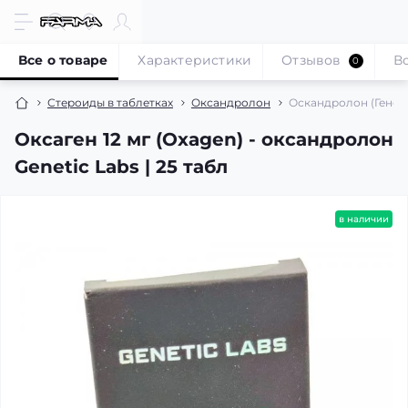
Все о товаре
Характеристики
Отзывов
В
0
Стероиды в таблетках
Оксандролон
Оскандролон (Генетик
Оксаген 12 мг (Oxagen) - оксандролон
Genetic Labs | 25 табл
в наличии