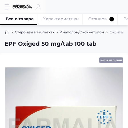
Все о товаре
Характеристики
Отзывов
В
0
Стероиды в таблетках
Анаполон/Оксиметолон
Оксигед -
EPF Oxiged 50 mg/tab 100 tab
нет в наличии