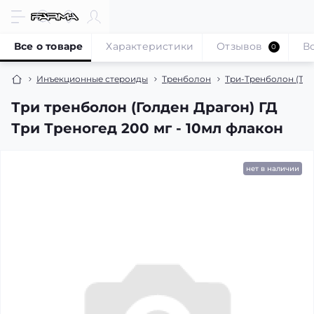
Все о товаре
Характеристики
Отзывов
В
0
Инъекционные стероиды
Тренболон
Три-Тренболон (Три
Три тренболон (Голден Драгон) ГД
Три Треногед 200 мг - 10мл флакон
нет в наличии