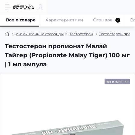
Все о товаре
Характеристики
Отзывов
В
2
Инъекционные стероиды
Тестостерон
Тестостерон проп
Тестостерон пропионат Малай
Тайгер (Propionate Malay Tiger) 100 мг
| 1 мл ампула
нет в наличии