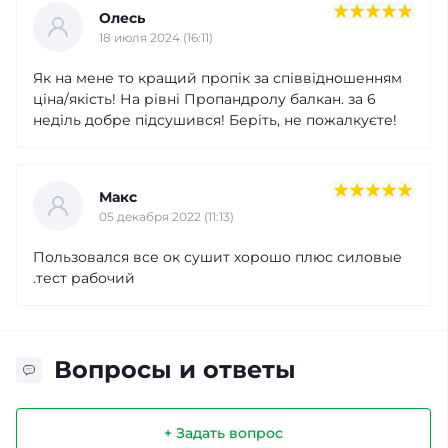
Олесь
18 июля 2024 (16:11)
Як на мене то кращий пропік за співвідношенням
ціна/якість! На рівні Пропандролу балкан. за 6
неділь добре підсушився! Беріть, не пожалкуєте!
Макс
05 декабря 2022 (11:13)
Пользовался все ок сушит хорошо плюс силовые
.тест рабочий
Вопросы и ответы
+ Задать вопрос