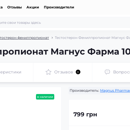
ка
Отзывы
Акции
Производители
стостерон фенилпропионат
Тестостерон Фенилпропионат Магнус Фар
ропионат Магнус Фарма 100
теристики
Отзывов
Вопрос
0
Производитель:
Magnus Pharmac
в наличии
799 грн