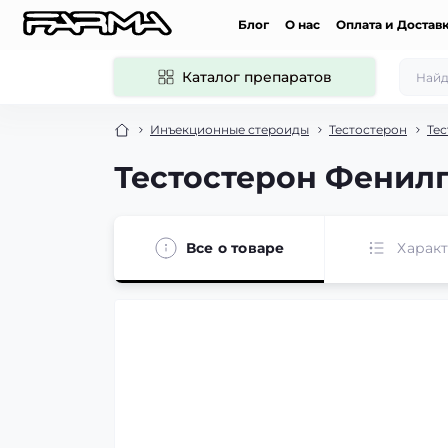
Блог
О нас
Оплата и Достав
Каталог препаратов
Инъекционные стероиды
Тестостерон
Те
Тестостерон Фенилп
Все о товаре
Харак