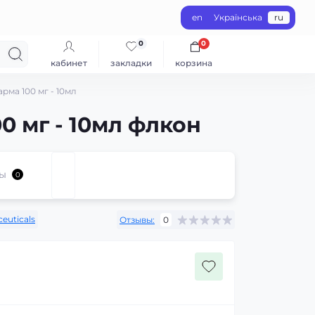
en
Українська
ru
0
0
кабинет
закладки
корзина
ма 100 мг - 10мл
 мг - 10мл флкон
ы
0
euticals
Отзывы:
0