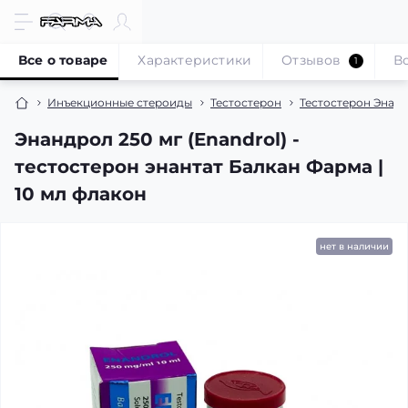
Все о товаре
Характеристики
Отзывов
В
1
Инъекционные стероиды
Тестостерон
Тестостерон Энант
Энандрол 250 мг (Enandrol) -
тестостерон энантат Балкан Фарма |
10 мл флакон
нет в наличии