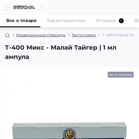
Все о товаре
Характеристики
Отзывов
В
0
Инъекционные стероиды
Тестостерон
Т-400 (Малай Тайге
Т-400 Микс - Малай Тайгер | 1 мл
ампула
нет в наличии