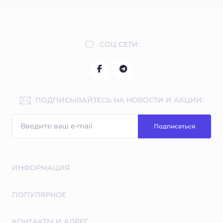
СОЦ СЕТИ:
ПОДПИСЫВАЙТЕСЬ НА НОВОСТИ И АКЦИИ:
Подписаться
ИНФОРМАЦИЯ
Бесплатные экспертные консультации
ПОПУЛЯРНОЕ
Индивидуальная программа тренировок и питание в
подарок
Туринабол
КОНТАКТЫ И АДРЕС