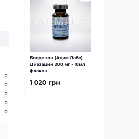
Болденон (Адам Лабс)
Диазацин 200 мг - 10мл
флакон
0
1 020 грн
0
0
0
0