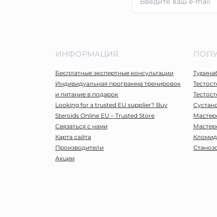
ИНФОРМАЦИЯ
ПОП
Бесплатные экспертные консультации
Турина
Индивидуальная программа тренировок
Тестос
и питание в подарок
Тестост
Looking for a trusted EU supplier? Buy
Сустан
Steroids Online EU – Trusted Store
Мастер
Связаться с нами
Мастер
Карта сайта
Кломид
Производители
Станоз
Акции