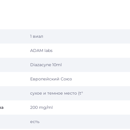
1 виал
ADAM labs
Diazacyne 10ml
Европейский Союз
сухое и темное место (t°
ва
200 mg/ml
есть