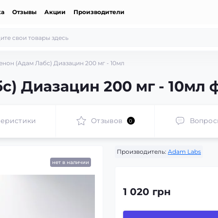
ка
Отзывы
Акции
Производители
нон (Адам Лабс) Диазацин 200 мг - 10мл
с) Диазацин 200 мг - 10мл 
теристики
Отзывов
Вопрос
0
Производитель:
Adam Labs
нет в наличии
1 020 грн