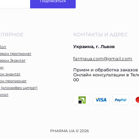
Подписаться
УЛЯРНОЕ
КОНТАКТЫ И АДРЕС
Украина, г. Львов
бол
терон пропионат
farmaua.com@gmail.com
ерон Энантат
он
Прием и обработка заказов
он энантат
Онлайн консультации в Телег
00
он пропионат
 (кломифен цитрат)
олол
PHARMA UA © 2026