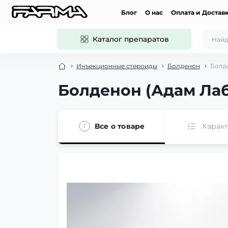
Блог
О нас
Оплата и Достав
Каталог препаратов
Инъекционные стероиды
Болденон
Болде
Болденон (Адам Лаб
Все о товаре
Харак