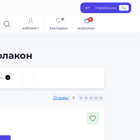
en
Українська
ru
0
0
кабинет
закладки
корзина
флакон
ы
0
Отзывы:
0