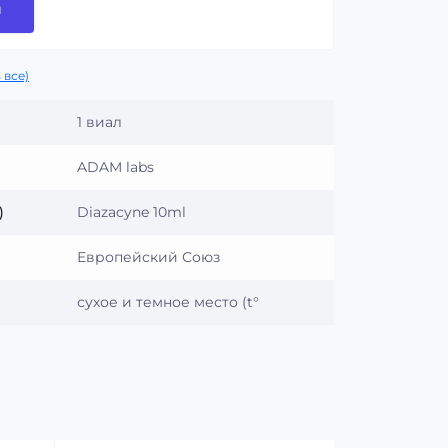
и
 все)
1 виал
ADAM labs
)
Diazacyne 10ml
Европейский Союз
сухое и темное место (t°