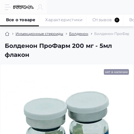
Все о товаре
Характеристики
Отзывов
В
0
Инъекционные стероиды
Болденон
Болденон ПроФарм 2
Болденон ПроФарм 200 мг - 5мл
флакон
нет в наличии